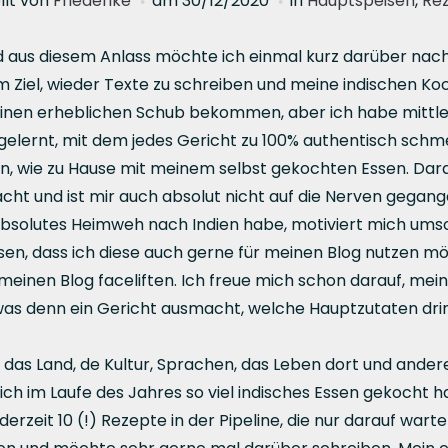
llt von
Friederike
am
30/12/2020
in
Hauptspeisen
,
Re
nd aus diesem Anlass möchte ich einmal kurz darüber nac
m Ziel, wieder Texte zu schreiben und meine indischen Ko
einen erheblichen Schub bekommen, aber ich habe mittlerw
gelernt, mit dem jedes Gericht zu 100% authentisch schme
n, wie zu Hause mit meinem selbst gekochten Essen. Darau
ht und ist mir auch absolut nicht auf die Nerven gegange
absolutes Heimweh nach Indien habe, motiviert mich um
n, dass ich diese auch gerne für meinen Blog nutzen mö
nen Blog faceliften. Ich freue mich schon darauf, meine
, was denn ein Gericht ausmacht, welche Hauptzutaten drin 
r das Land, de Kultur, Sprachen, das Leben dort und ander
ich im Laufe des Jahres so viel indisches Essen gekocht h
rzeit 10 (!) Rezepte in der Pipeline, die nur darauf warte