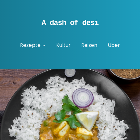
A dash of desi
Rezepte
Kultur
Reisen
Über