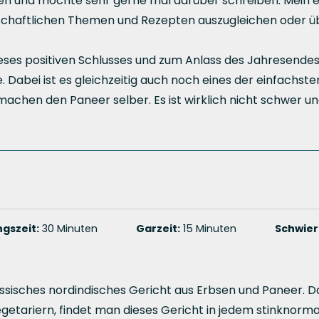
en und möchte sehr gerne mal darüber schreiben. Mein ers
ellschaftlichen Themen und Rezepten auszugleichen oder ü
dieses positiven Schlusses und zum Anlass des Jahresende
. Dabei ist es gleichzeitig auch noch eines der einfachste
achen den Paneer selber. Es ist wirklich nicht schwer und
gszeit:
30 Minuten
Garzeit:
15 Minuten
Schwier
assisches nordindisches Gericht aus Erbsen und Paneer. Da
Vegetariern, findet man dieses Gericht in jedem stinknorma