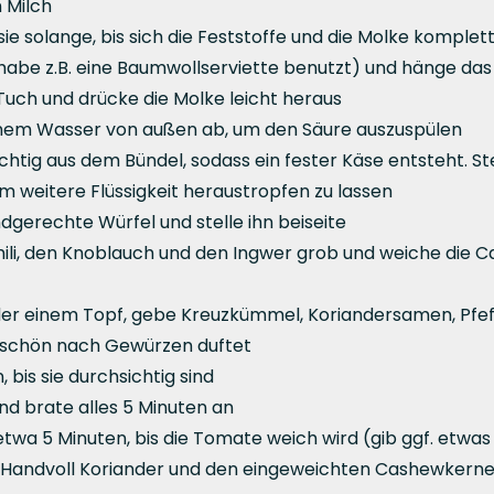
 Milch
sie solange, bis sich die Feststoffe und die Molke kompl
habe z.B. eine Baumwollserviette benutzt) und hänge das S
uch und drücke die Molke leicht heraus
schem Wasser von außen ab, um den Säure auszuspülen
sichtig aus dem Bündel, sodass ein fester Käse entsteht. 
m weitere Flüssigkeit heraustropfen zu lassen
ndgerechte Würfel und stelle ihn beiseite
Chili, den Knoblauch und den Ingwer grob und weiche die 
oder einem Topf, gebe Kreuzkümmel, Koriandersamen, Pfeff
Öl schön nach Gewürzen duftet
 bis sie durchsichtig sind
nd brate alles 5 Minuten an
twa 5 Minuten, bis die Tomate weich wird (gib ggf. etwas
r Handvoll Koriander und den eingeweichten Cashewkerne