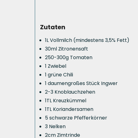
Zutaten
1L Vollmilch (mindestens 3,5% Fett)
30ml Zitronensaft
250-300g Tomaten
1 Zwiebel
1 grüne Chili
1 daumengroßes Stück Ingwer
2-3 Knoblauchzehen
1TL Kreuzkümmel
1TL Koriandersamen
5 schwarze Pfefferkörner
3 Nelken
2cm Zimtrinde