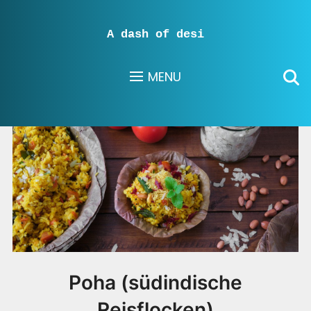
A dash of desi
MENU
Poha (südindische
Reisflocken)