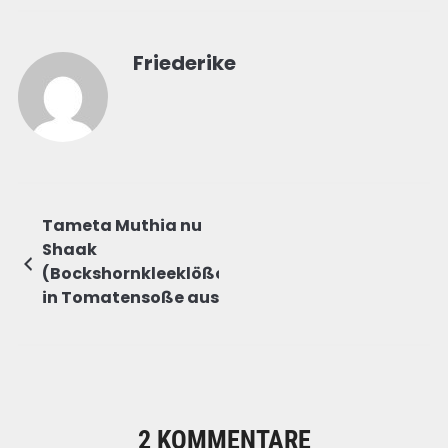
Friederike
Tameta Muthia nu
Shaak
(Bockshornkleeklößchen
in Tomatensoße aus
dem Bundesstaat
Gujarat)
2 KOMMENTARE