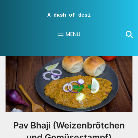
A dash of desi
MENU
Pav Bhaji (Weizenbrötchen
und Gemüsestampf)