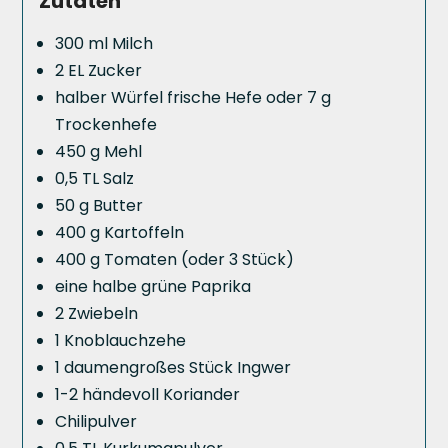
Zutaten
300 ml Milch
2 EL Zucker
halber Würfel frische Hefe oder 7 g
Trockenhefe
450 g Mehl
0,5 TL Salz
50 g Butter
400 g Kartoffeln
400 g Tomaten (oder 3 Stück)
eine halbe grüne Paprika
2 Zwiebeln
1 Knoblauchzehe
1 daumengroßes Stück Ingwer
1-2 händevoll Koriander
Chilipulver